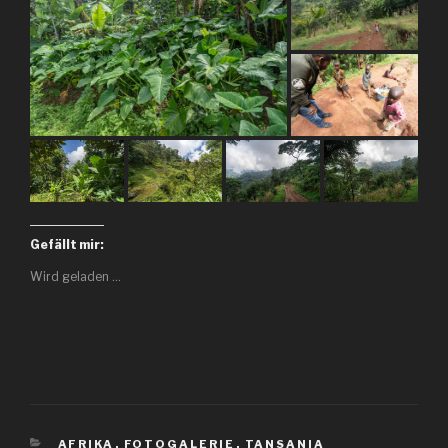
Gefällt mir:
Wird geladen …
KATEGORIEN
AFRIKA
,
FOTOGALERIE
,
TANSANIA