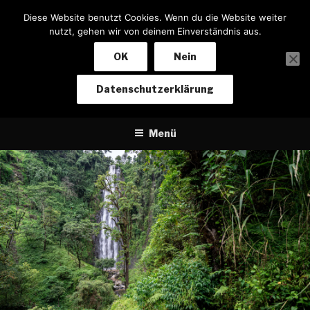
Zum
Diese Website benutzt Cookies. Wenn du die Website weiter
Inhalt
nutzt, gehen wir von deinem Einverständnis aus.
springen
OK
Nein
NOTIZEN EINES BIKERS
Datenschutzerklärung
Von Baden-Baden nach Kapstadt und zurück
Menü