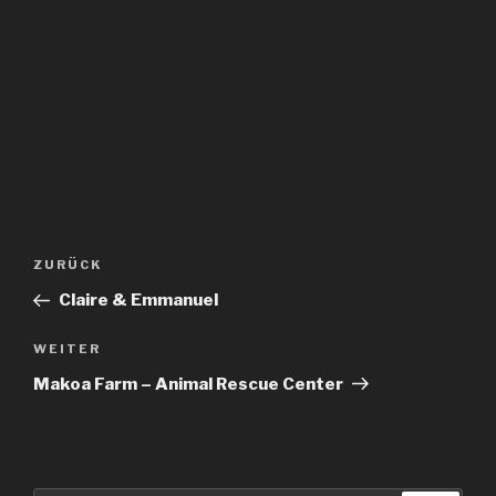
Beitragsnavigation
Vorheriger
ZURÜCK
Beitrag
Claire & Emmanuel
Nächster
WEITER
Beitrag
Makoa Farm – Animal Rescue Center