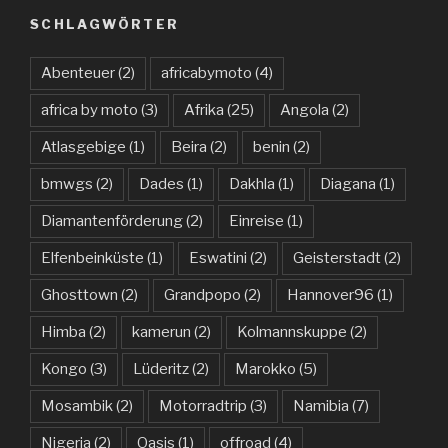
SCHLAGWÖRTER
Abenteuer
(2)
africabymoto
(4)
africa by moto
(3)
Afrika
(25)
Angola
(2)
Atlasgebige
(1)
Beira
(2)
benin
(2)
bmwgs
(2)
Dades
(1)
Dakhla
(1)
Diagana
(1)
Diamantenförderung
(2)
Einreise
(1)
Elfenbeinküste
(1)
Eswatini
(2)
Geisterstadt
(2)
Ghosttown
(2)
Grandpopo
(2)
Hannover96
(1)
Himba
(2)
kamerun
(2)
Kolmannskuppe
(2)
Kongo
(3)
Lüderitz
(2)
Marokko
(5)
Mosambik
(2)
Motorradtrip
(3)
Namibia
(7)
Nigeria
(2)
Oasis
(1)
offroad
(4)