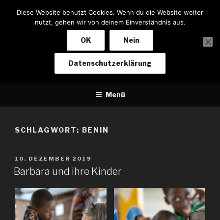
Zum
Diese Website benutzt Cookies. Wenn du die Website weiter
Inhalt
nutzt, gehen wir von deinem Einverständnis aus.
springen
OK
Nein
NOTIZEN EINES BIKERS
Datenschutzerklärung
Von Baden-Baden nach Kapstadt und zurück
Menü
SCHLAGWORT:
BENIN
VERÖFFENTLICHT
10. DEZEMBER 2019
AM
Barbara und ihre Kinder