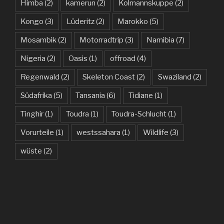
Himba
(2)
kamerun
(2)
Kolmannskuppe
(2)
Kongo
(3)
Lüderitz
(2)
Marokko
(5)
Mosambik
(2)
Motorradtrip
(3)
Namibia
(7)
Nigeria
(2)
Oasis
(1)
offroad
(4)
Regenwald
(2)
Skeleton Coast
(2)
Swaziland
(2)
Südafrika
(5)
Tansania
(6)
Tidiane
(1)
Tinghir
(1)
Toudra
(1)
Toudra-Schlucht
(1)
Vorurteile
(1)
westssahara
(1)
Wildlife
(3)
wüste
(2)