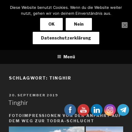
Zum
Diese Website benutzt Cookies. Wenn du die Website weiter
Inhalt
nutzt, gehen wir von deinem Einverständnis aus.
springen
OK
Nein
NOTIZEN EINES BIKERS
Datenschutzerklärung
Von Baden-Baden nach Kapstadt und zurück
Menü
SCHLAGWORT:
TINGHIR
VERÖFFENTLICHT
20. SEPTEMBER 2019
AM
Tinghir
FOTOIMPRESSIONEN VON DER ANFAHRT AUF
DEM WEG ZUR TODRA-SCHLUCHT