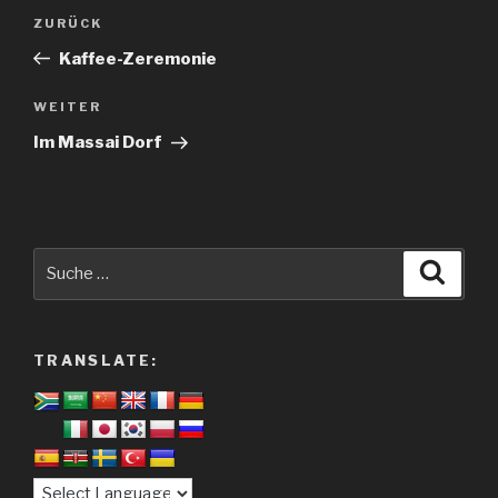
Beitragsnavigation
Vorheriger
ZURÜCK
Beitrag
Kaffee-Zeremonie
Nächster
WEITER
Beitrag
Im Massai Dorf
Suche
Suche
nach:
TRANSLATE: