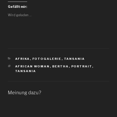
Gefällt mir:
Wird geladen …
KATEGORIEN
AFRIKA
,
FOTOGALERIE
,
TANSANIA
SCHLAGWÖRTER
AFRICAN WOMAN
,
BERTHA
,
PORTRAIT
,
TANSANIA
Meinung dazu?