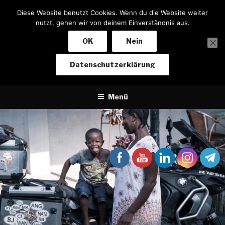
Zum
Diese Website benutzt Cookies. Wenn du die Website weiter
Inhalt
nutzt, gehen wir von deinem Einverständnis aus.
springen
OK
Nein
NOTIZEN EINES BIKERS
Datenschutzerklärung
Von Baden-Baden nach Kapstadt und zurück
Menü