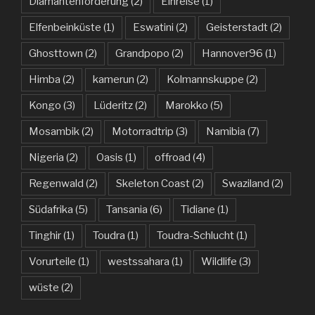
Diamantenförderung
(2)
Einreise
(1)
Elfenbeinküste
(1)
Eswatini
(2)
Geisterstadt
(2)
Ghosttown
(2)
Grandpopo
(2)
Hannover96
(1)
Himba
(2)
kamerun
(2)
Kolmannskuppe
(2)
Kongo
(3)
Lüderitz
(2)
Marokko
(5)
Mosambik
(2)
Motorradtrip
(3)
Namibia
(7)
Nigeria
(2)
Oasis
(1)
offroad
(4)
Regenwald
(2)
Skeleton Coast
(2)
Swaziland
(2)
Südafrika
(5)
Tansania
(6)
Tidiane
(1)
Tinghir
(1)
Toudra
(1)
Toudra-Schlucht
(1)
Vorurteile
(1)
westssahara
(1)
Wildlife
(3)
wüste
(2)