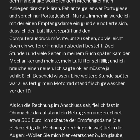
dem Handshake wollte ich dem Mechaniker mein
Anliegen direkt erklären. Fehlanzeige: er war Portugiese
und sprach nur Portugiesisch. Na gut, immerhin wurde ich
mit der einen Empfangsdame einig und sie notierte sich,
dass ich den Luftfilter geprüft und den
Computerausdruck möchte, um zu sehen, ob vielleicht
doch ein weiterer Handlungsbedarf besteht. Zwei
Stunden und viele Seiten in meinem Buch später, kam der
Mechaniker und meinte, mein Luftfilter sei fällig und ich
brauche einen neuen. Ich sagte ok, er müsste ja
schließlich Bescheid wissen. Eine weitere Stunde später
war alles fertig, mein Motorrad stand frisch gewaschen
vor der Tür.
Als ich die Rechnung im Anschluss sah, fiel ich fast in
Ohnmacht: darauf stand ein Betrag von umgerechnet
etwa 500 Euro. Ich schaute der Empfangsdame (die
gleichzeitig die Rechnungüberbringerin war) tief in die
Augen: »Wollen Sie mich hier verarschen?«, ich glaube,