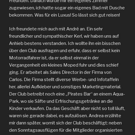
Freunden. Danach wurde mir ein eigenes Zimmer
zugewiesen, ich hatte sogar ein eigenes Bad mit Dusche
bekommen. Was für ein Luxus! So lässt sich gut reisen!
Ich freundete mich auch mit André an. Ein sehr
freundlicher und sympathischer Kerl, wir haben uns auf
Anhieb bestens verstanden. Ich wollte ihn ein bisschen
über den Club ausfragen und erfuhr, dass er selbst kein
Motorradfahrer ist, da er selbst einmal in der
Vergangenheit ein kleines Moped fuhr und dies schief
ging. Er arbeitet als Sales Director in der Firma von
Carlos. Die Firma stellt diverse Werbe- und Infotaffeln
her, allerlei Aufkleber und sonstiges Marketingmaterial.
Der Club betreibt noch eine „Pirates Bar“ an einem Aqua-
Park, wo sie Säfte und Erfrischungsgetränke an die
Kinder verkaufen. Da das Geschäft aber nicht so toll läuft,
waren sie gerade dabei, es aufzulösen. Andrea erzählte
mir dann später, womit sich der Club beschäftigt: neben
den Sonntagsausflügen für die Mitglieder organisierten