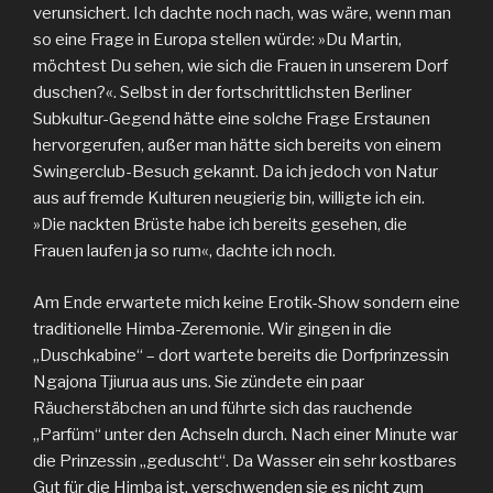
verunsichert. Ich dachte noch nach, was wäre, wenn man
so eine Frage in Europa stellen würde: »Du Martin,
möchtest Du sehen, wie sich die Frauen in unserem Dorf
duschen?«. Selbst in der fortschrittlichsten Berliner
Subkultur-Gegend hätte eine solche Frage Erstaunen
hervorgerufen, außer man hätte sich bereits von einem
Swingerclub-Besuch gekannt. Da ich jedoch von Natur
aus auf fremde Kulturen neugierig bin, willigte ich ein.
»Die nackten Brüste habe ich bereits gesehen, die
Frauen laufen ja so rum«, dachte ich noch.
Am Ende erwartete mich keine Erotik-Show sondern eine
traditionelle Himba-Zeremonie. Wir gingen in die
„Duschkabine“ – dort wartete bereits die Dorfprinzessin
Ngajona Tjiurua aus uns. Sie zündete ein paar
Räucherstäbchen an und führte sich das rauchende
„Parfüm“ unter den Achseln durch. Nach einer Minute war
die Prinzessin „geduscht“. Da Wasser ein sehr kostbares
Gut für die Himba ist, verschwenden sie es nicht zum