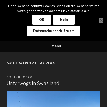
Zum
Diese Website benutzt Cookies. Wenn du die Website weiter
Inhalt
nutzt, gehen wir von deinem Einverständnis aus.
springen
OK
Nein
NOTIZEN EINES BIKERS
Datenschutzerklärung
Von Baden-Baden nach Kapstadt und zurück
Menü
SCHLAGWORT:
AFRIKA
VERÖFFENTLICHT
17. JUNI 2020
AM
Unterwegs in Swaziland