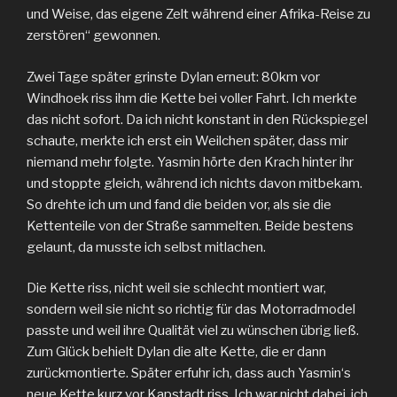
und Weise, das eigene Zelt während einer Afrika-Reise zu
zerstören“ gewonnen.
Zwei Tage später grinste Dylan erneut: 80km vor
Windhoek riss ihm die Kette bei voller Fahrt. Ich merkte
das nicht sofort. Da ich nicht konstant in den Rückspiegel
schaute, merkte ich erst ein Weilchen später, dass mir
niemand mehr folgte. Yasmin hörte den Krach hinter ihr
und stoppte gleich, während ich nichts davon mitbekam.
So drehte ich um und fand die beiden vor, als sie die
Kettenteile von der Straße sammelten. Beide bestens
gelaunt, da musste ich selbst mitlachen.
Die Kette riss, nicht weil sie schlecht montiert war,
sondern weil sie nicht so richtig für das Motorradmodel
passte und weil ihre Qualität viel zu wünschen übrig ließ.
Zum Glück behielt Dylan die alte Kette, die er dann
zurückmontierte. Später erfuhr ich, dass auch Yasmin‘s
neue Kette kurz vor Kapstadt riss. Ich war nicht dabei, ich