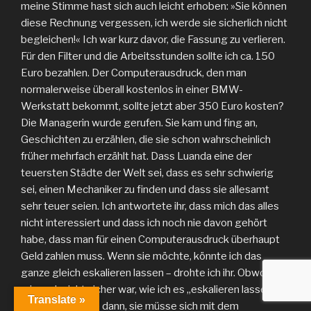
meine Stimme hast sich auch leicht erhoben: »Sie können
diese Rechnung vergessen, ich werde sie sicherlich nicht
begleichen!« Ich war kurz davor, die Fassung zu verlieren.
Für den Filter und die Arbeitsstunden sollte ich ca. 150
Euro bezahlen. Der Computerausdruck, den man
normalerweise überall kostenlos in einer BMW-
Werkstatt bekommt, sollte jetzt aber 350 Euro kosten?
Die Managerin wurde gerufen. Sie kam und fing an,
Geschichten zu erzählen, die sie schon wahrscheinlich
früher mehrfach erzählt hat. Dass Luanda eine der
teuersten Städte der Welt sei, dass es sehr schwierig
sei, einen Mechaniker zu finden und dass sie allesamt
sehr teuer seien. Ich antwortete ihr, dass mich das alles
nicht interessiert und dass ich noch nie davon gehört
habe, dass man für einen Computerausdruck überhaupt
Geld zahlen muss. Wenn sie möchte, könnte ich das
ganze gleich eskalieren lassen – drohte ich ihr. Obwohl ich
mir noch nicht sicher war, wie ich es „eskalieren lassen“
Translate »
würde. Sie sagte dann, sie müsse sich mit dem