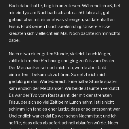
Buch dabei hatte, fing ich an zu lesen. Während ich aß, fiel
mir ein Typ am Nachbartisch auf: ca. 50 Jahre alt, gut
gebaut aber mit einer etwas strengen, soldatenhaften
Frisur. Er aß seinen Lunch seelenruhig. Unsere Blicke
kreuzten sich vielleicht ein Mal. Noch dachte ich mir nichts
dabei.
Nach etwa einer guten Stunde, vielleicht auch länger,
zahlte ich meine Rechnung und ging zurück zum Dealer.
Der Mechaniker sei noch nicht da, werde aber bald
eintreffen – bekam ich zu hören. So setzte ich mich
geduldig in den Wartebereich. Eine halbe Stunde später
kam endlich der Mechaniker. Wir beide staunten verdutzt.
Es war der Typ vom Restaurant, der mit der strengen
Frisur, der sich so viel Zeit beim Lunch nahm. Ist ja nicht
schlimm, ich fand es eher lustig, dass er so entspannt war.
Und endlich war er da! Es war schon Nachmittag und ich
hoffte, dass alles ab sofort schnell ablaufen würde. Nach