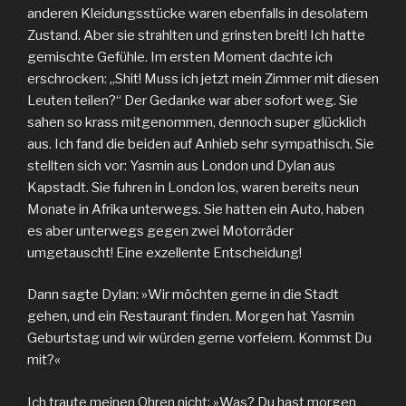
anderen Kleidungsstücke waren ebenfalls in desolatem
Zustand. Aber sie strahlten und grinsten breit! Ich hatte
gemischte Gefühle. Im ersten Moment dachte ich
erschrocken: „Shit! Muss ich jetzt mein Zimmer mit diesen
Leuten teilen?“ Der Gedanke war aber sofort weg. Sie
sahen so krass mitgenommen, dennoch super glücklich
aus. Ich fand die beiden auf Anhieb sehr sympathisch. Sie
stellten sich vor: Yasmin aus London und Dylan aus
Kapstadt. Sie fuhren in London los, waren bereits neun
Monate in Afrika unterwegs. Sie hatten ein Auto, haben
es aber unterwegs gegen zwei Motorräder
umgetauscht! Eine exzellente Entscheidung!
Dann sagte Dylan: »Wir möchten gerne in die Stadt
gehen, und ein Restaurant finden. Morgen hat Yasmin
Geburtstag und wir würden gerne vorfeiern. Kommst Du
mit?«
Ich traute meinen Ohren nicht: »Was? Du hast morgen