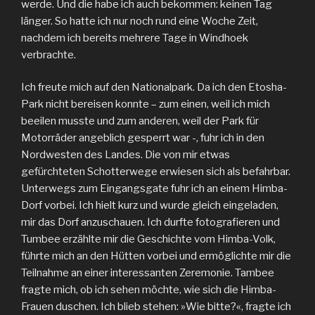
werde. Und die habe ich auch bekommen: keinen Tag
länger. So hatte ich nur noch rund eine Woche Zeit,
nachdem ich bereits mehrere Tage in Windhoek
verbrachte.
Ich freute mich auf den Nationalpark. Da ich den Etosha-
Park nicht bereisen konnte – zum einen, weil ich mich
beeilen musste und zum anderen, weil der Park für
Motorräder angeblich gesperrt war -, fuhr ich in den
Nordwesten des Landes. Die von mir etwas
gefürchteten Schotterwege erwiesen sich als befahrbar.
Unterwegs zum Eingangsgate fuhr ich an einem Himba-
Dorf vorbei. Ich hielt kurz und wurde gleich eingeladen,
mir das Dorf anzuschauen. Ich durfte fotografieren und
Tumbee erzählte mir die Geschichte vom Himba-Volk,
führte mich an den Hütten vorbei und ermöglichte mir die
Teilnahme an einer interessanten Zeremonie. Tambee
fragte mich, ob ich sehen möchte, wie sich die Himba-
Frauen duschen. Ich blieb stehen: »Wie bitte?«, fragte ich