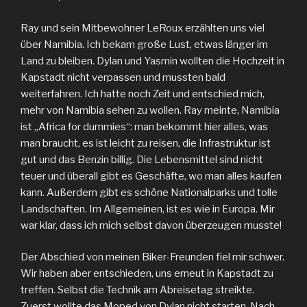
Ray und sein Mitbewohner LeRoux erzählten uns viel
über Namibia. Ich bekam große Lust, etwas länger im
Land zu bleiben. Dylan und Yasmin wollten die Hochzeit in
Kapstadt nicht verpassen und mussten bald
weiterfahren. Ich hatte noch Zeit und entschied mich,
mehr von Namibia sehen zu wollen. Ray meinte, Namibia
ist „Africa for dummies“: man bekommt hier alles, was
man braucht, es ist leicht zu reisen, die Infrastruktur ist
gut und das Benzin billig. Die Lebensmittel sind nicht
teuer und überall gibt es Geschäfte, wo man alles kaufen
kann. Außerdem gibt es schöne Nationalparks und tolle
Landschaften. Im Allgemeinen, ist es wie in Europa. Mir
war klar, dass ich mich selbst davon überzeugen musste!
Der Abschied von meinen Biker-Freunden fiel mir schwer.
Wir haben aber entschieden, uns erneut in Kapstadt zu
treffen. Selbst die Technik am Abreisetag streikte.
Zuerst wollte das Moped von Dylan nicht starten. Nach