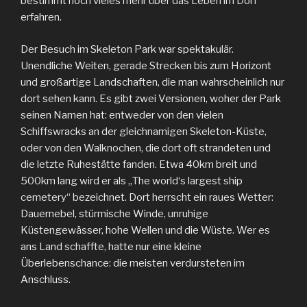
bestimmt noch vieles mehr über das Leben im Dorf
erfahren.
Der Besuch im Skeleton Park war spektakulär.
Unendliche Weiten, gerade Strecken bis zum Horizont
und großartige Landschaften, die man wahrscheinlich nur
dort sehen kann. Es gibt zwei Versionen, woher der Park
seinen Namen hat: entweder von den vielen
Schiffswracks an der gleichnamigen Skeleton-Küste,
oder von den Walknochen, die dort oft strandeten und
die letzte Ruhestätte fanden. Etwa 40km breit und
500km lang wird er als „The world‘s largest ship
cemetery“ bezeichnet. Dort herrscht ein raues Wetter:
Dauernebel, stürmische Winde, unruhige
Küstengewässer, hohe Wellen und die Wüste. Wer es
ans Land schaffte, hatte nur eine kleine
Überlebenschance: die meisten verdursteten im
Anschluss.