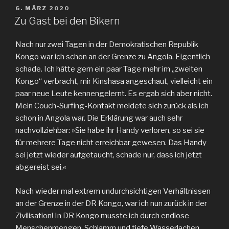
VERÖFFENTLICHT
6. MÄRZ 2020
AM
Zu Gast bei den Bikern
Nach nur zwei Tagen in der Demokratischen Republik
Kongo war ich schon an der Grenze zu Angola. Eigentlich
schade. Ich hätte gern ein paar Tage mehr im „zweiten
Kongo“ verbracht, mir Kinshasa angeschaut, vielleicht ein
paar neue Leute kennengelernt. Es ergab sich aber nicht.
Mein Couch-Surfing-Kontakt meldete sich zurück als ich
schon in Angola war. Die Erklärung war auch sehr
nachvollziehbar: »Sie habe ihr Handy verloren, so sei sie
für mehrere Tage nicht erreichbar gewesen. Das Handy
sei jetzt wieder aufgetaucht, schade nur, dass ich jetzt
abgereist sei.«
Nach wieder mal extrem undurchsichtigen Verhältnissen
an der Grenze in der DR Kongo, war ich nun zurück in der
Zivilisation! In DR Kongo musste ich durch endlose
Menschenmengen, Schlamm und tiefe Wasserlachen