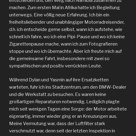
entschieden uns, den Weg nach Namibia zusammen zu
machen. Zum ersten Mal in Afrika hatte ich Begleitung
unterwegs. Eine völlig neue Erfahrung. Ich bin ein
freiheitsliebender und unabhängiger Motorradreisender,
d.h. ich entscheide gerne selbst, wann ich aufstehe, wie
schnell ich fahre, wo ich eine Pipi-Pause und wo ich keine
Zigarettenpause mache, wann ich zum Fotografieren
stoppe und wo ich übernachte. Aber ich freute mich auf
die gemeinsame Fahrt, insbesondere mit zwei so
sympathischen und positiv verrückten Leute.
Während Dylan und Yasmin auf ihre Ersatzketten
warteten, fuhr ich ins Stadtzentrum, um den BMW-Dealer
und die Werkstatt zu besuchen. Es waren keine
großartigen Reparaturen notwendig. Lediglich plagte
mich seit wenigen Tagen eine Sorge: der Motor arbeitete
eigenartig, immer wieder ging er an Kreuzungen aus.
Meine Vermutung war, dass der Luftfilter stark
verschmutzt war, denn seit der letzten Inspektion in