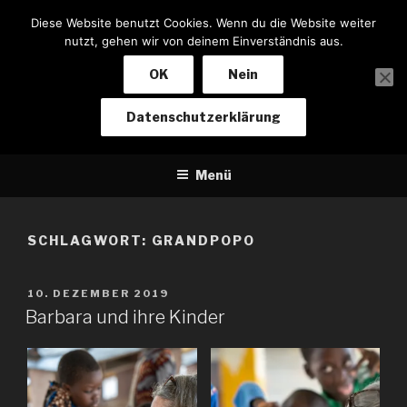
Zum
Diese Website benutzt Cookies. Wenn du die Website weiter
Inhalt
nutzt, gehen wir von deinem Einverständnis aus.
springen
OK
Nein
NOTIZEN EINES BIKERS
Datenschutzerklärung
Von Baden-Baden nach Kapstadt und zurück
Menü
SCHLAGWORT:
GRANDPOPO
VERÖFFENTLICHT
10. DEZEMBER 2019
AM
Barbara und ihre Kinder