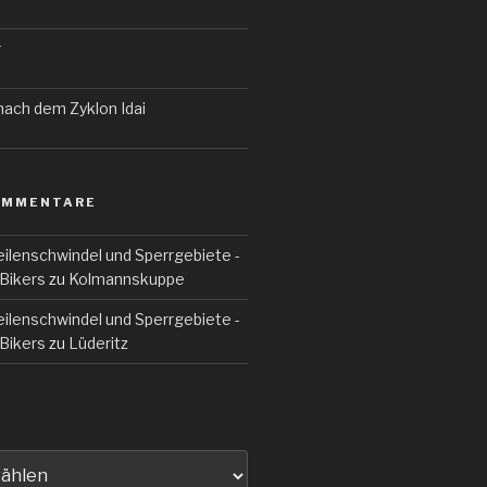
r
 nach dem Zyklon Idai
OMMENTARE
ilenschwindel und Sperrgebiete -
Bikers
zu
Kolmannskuppe
ilenschwindel und Sperrgebiete -
Bikers
zu
Lüderitz