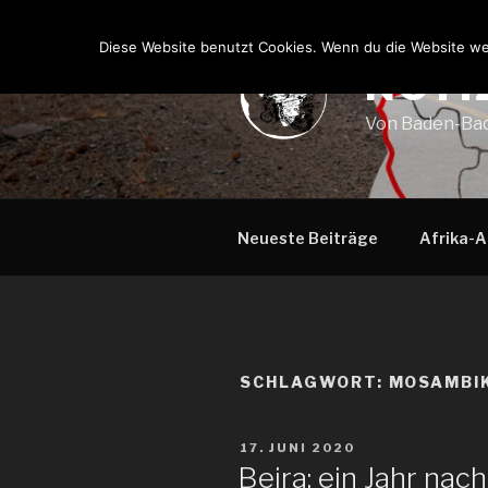
Zum
Inhalt
Diese Website benutzt Cookies. Wenn du die Website wei
springen
NOTI
Von Baden-Bad
Neueste Beiträge
Afrika-A
SCHLAGWORT:
MOSAMBI
VERÖFFENTLICHT
17. JUNI 2020
AM
Beira: ein Jahr nac