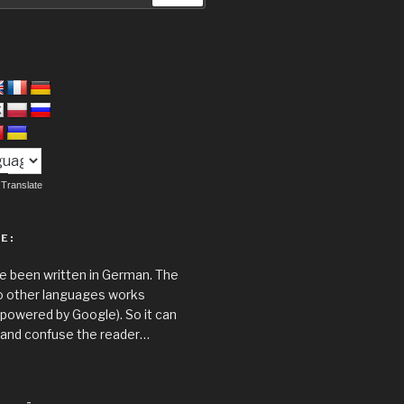
:
Translate
E:
ave been written in German. The
to other languages works
(powered by Google). So it can
 and confuse the reader…