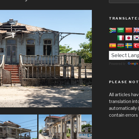
TRANSLATE
Powered by
PLEASE NOT
All articles h
translation in
automatically 
contain errors