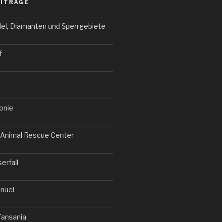
EITRÄGE
el, Diamanten und Sperrgebiete
f
onie
Animal Rescue Center
erfall
nuel
Tansania