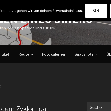
OK
ter nutzt, gehen wir von deinem Einverständnis aus.
ZEN EINES BIKERS
en nach Kapstadt und zurück
rtikel
Route
Fotogalerien
Snapshots
Üb
K
Suche
h dem Zyklon Idai
nach: