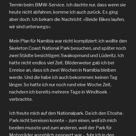
Termin beim BMW-Service. Ich dachte nur, dass wenn sie
heute nicht abfahren, komme ich auch zurück. Es ging
aber doch. Ich bekam die Nachricht: »Beide Bikes laufen,
wir sind unterwegs«.
Mein Plan für Namibia war nicht kompliziert: ich wollte den
Skeleton Coast National Park besuchen, und später noch
zwei Städte besichtigen: Swakopmund und Lüderitz. Ich
hatte nicht endlos viel Zeit. Blöderweise gab ich bei
Enreise an, dass ich zwei Wochen in Namibia bleiben
werde. Und die habe ich auch bekommen: keinen Tag
länger. So hatte ich nur noch rund eine Woche Zeit,
nachdem ich bereits mehrere Tage in Windhoek
verbrachte.
Ich freute mich auf den Nationalpark. Da ich den Etosha-
Park nicht bereisen konnte – zum einen, weil ich mich
beeilen musste und zum anderen, weil der Park für
Motorräder angeblich gesperrt war -, fuhr ich in den