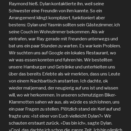
Raymond hieß. Dylan kontaktierte ihn, weil seine
Schwester eine Freundin von ihm kannte. So ein
Arrangement klingt kompliziert, funktioniert aber
bestens: Dylan und Yasmin sollten sein Gästezimmer, ich
seine Couch im Wohnzimmer bekommen. Als wir
eintrafen, war Ray gerade mit Freunden unterwegs und
bat uns ein paar Stunden zu warten. Es war kein Problem.
Wir suchten uns auf Google ein lokales Restaurant, wo
wir was essen konnten und fuhren hin. Wir bestellten
unsere Hamburger und Getränke und unterhielten uns
über das bereits Erlebte als wir merkten, dass uns Leute
von einem Nachbartisch anstarrten. Ich dachte, ok
wieder mal jemand, der neugierig auf uns ist und wissen
will, wo wir herkommen. In unseren schmutzigen Biker-
Klammotten sahen wir aus, als würde es sich lohnen, uns
ein paar Fragen zu stellen. Plötzlich stand ein Kerl auf und
fragte uns: »Ist einer von Euch vielleicht Dylan?« Wir
schauten erstaunt zurück. »Das bin ich«, sagte Dylan.
»Cool, das dachte ich schon die ganze Zeit. Ich bin nämlich