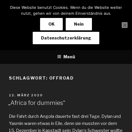
Zum
Diese Website benutzt Cookies. Wenn du die Website weiter
Inhalt
nutzt, gehen wir von deinem Einverständnis aus.
springen
OK
Nein
NOTIZEN EINES BIKERS
Datenschutzerklärung
Von Baden-Baden nach Kapstadt und zurück
Menü
SCHLAGWORT:
OFFROAD
VERÖFFENTLICHT
12. MÄRZ 2020
AM
„Africa for dummies“
Die Fahrt durch Angola dauerte fast drei Tage. Dylan und
Yasmin waren etwas in Eile, denn sie mussten vor dem
15. Dezember in Kapstadt sein: Dylan‘s Schwester wollte