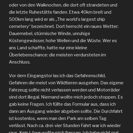
oder von den Walknochen, die dort oft strandeten und
die letzte Ruhestätte fanden. Etwa 40km breit und
500km lang wird er als „The world‘s largest ship
cemetery“ bezeichnet. Dort herrscht ein raues Wetter:
Dauernebel, stürmische Winde, unruhige
Küstengewässer, hohe Wellen und die Wüste. Wer es
ans Land schaffte, hatte nur eine kleine
Überlebenschance: die meisten verdursteten im
Anschluss.
Vor dem Eingangstor las ich das Gefahrenschild,
Gefahren die meist von Wildtieren ausgehen. Das eigene
Fahrzeug sollte nicht verlassen werden und Motorräder
sind dort illegal. Niemand wollte mich jedoch stoppen. Es
gab keine Fragen. Ich füllte das Formular aus, dass ich
dann am Ausgang wieder abgeben sollte. Die Durchfahrt
ist kostenlos, wenn man den Park am selben Tag
verlässt. Nach ca. drei-vier Stunden Fahrt war ich wieder
raus. Kein Löwe wollte mich fressen. Ich habe nicht mal