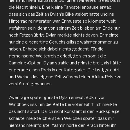
niemand mehr aufpasste. So fuhren wir eines Tages bis in
die Nacht hinein. Eine kleine Tankstellenpause ergab,
dass sich das Zelt an Dylan‘s Bike gelöst hatte und ins
Hinterrad reingeraten war. Er musste so kilometerweit
gefahren sein, denn von seinem Zelt blieben am Ende nur
noch Fetzen übrig. Dylan merkte nichts davon. Er meinte
nur eine eigenartige Geruchskulisse wahrgenommen zu
haben. Er habe sich dabei nichts gedacht. Für die
gemeinsame Weiterreise erledigte sich somit die
Camping-Option. Dylan strahle und grinste breit, als hätte
er gerade einen Preis in der Kategorie: „Die lustigste Art
und Weise, das eigene Zelt während einer Afrika-Reise zu
zerstören“ gewonnen.
Zwei Tage später grinste Dylan erneut: 80km vor
Windhoek riss ihm die Kette bei voller Fahrt. Ich merkte
das nicht sofort. Da ich nicht konstant in den Rückspiegel
schaute, merkte ich erst ein Weilchen später, dass mir
niemand mehr folgte. Yasmin hörte den Krach hinter ihr