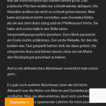
war die Konsternation auf beiden Seiten groß. Das
polnische Pärchen wollte nur schnell wieder abhauen. Die
Rebellen wollten sie nicht so schnell gehen lassen. Man
kann sich jedoch leicht vorstellen, was Dominika fühlte,
als sie aus dem Auto stieg und ein Pfeifkonzert hörte. Sie
habe sich schon halb in der Rolle eines
Vergewaltigungsopfers gesehen. Zum Glück passierte
am Ende nichts schlimmes. Der erste Rebelle, für den die
beiden das Taxi gespielt hatten, ließ sie dann gehen. Sie
stiegen ins Auto und fuhren davon, ohne nur ein Mal in
den Rückspiegel geschaut zu haben.
Auf so ein afrikanisches Abenteuer verzichtet man schon
gern…
Es gab noch weitere Abenteuer, über die ich hörte.
Allesamt war die Reise von Marcin und Dominika jedoch
großartig. Was sie alles erlebten, lässt sich von ihrem
Blog erlesen. Eine spannende Lektüre für mich zurzeit…
Translate »