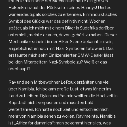
irritierte mich sehr: der Mechaniker hatte ein großes
Hakenkreuz auf der Rückseite seines Handys! Und es
war eindeutig als solches zu erkennen. Ein hinduistisches
Symbol des Glücks war das definitiv nicht. Wochen
später, als ich mich mit einem Biker in Südafrika darüber
unterhielt, meinte er auch, davon gehört zu haben. Dieser
Mechaniker scheint in der Biker-Szene bekannt zu sein,
angeblich ist er noch mit Nazi-Symbolen tätowiert. Das
erstaunte mich sehr! Ein lizensierter BMW-Dealer lässt
bei den Mitarbeitern Nazi-Symbole zu? Weiß er das
überhaupt?
Ray und sein Mitbewohner LeRoux erzählten uns viel
über Namibia. Ich bekam große Lust, etwas länger im
Land zu bleiben. Dylan und Yasmin wollten die Hochzeit in
Kapstadt nicht verpassen und mussten bald
weiterfahren. Ich hatte noch Zeit und entschied mich,
mehr von Namibia sehen zu wollen. Ray meinte, Namibia
ist „Africa for dummies“: man bekommt hier alles, was