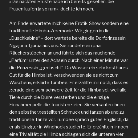
»Die nackten Brüste habe ich bereits gesehen, die
Frauen laufen ja so rum«, dachte ich noch.
Am Ende erwartete mich keine Erotik-Show sondern eine
traditionelle Himba-Zeremonie. Wir gingen in die
„Duschkabine“ – dort wartete bereits die Dorfprinzessin
Ngajona Tjiurua aus uns. Sie zündete ein paar
Räucherstäbchen an und führte sich das rauchende
„Parfüm“ unter den Achseln durch. Nach einer Minute war
die Prinzessin „geduscht“. Da Wasser ein sehr kostbares
Gut für die Himba ist, verschwenden sie es nicht zum
Waschen«, erklärte Tumbee. Er erzählte mir noch, dass es
gerade eine sehr schwere Zeit für die Himba sei, weil alle
Tiere durch die Dürre versterben und die einzige
Einnahmequelle die Touristen seien. Sie verkaufen ihnen
den selbsthergestellten Schmuck und tanzen ab und zu
traditionelle Tänze vor. Tumbee sprach gutes Englisch, da
er als Einziger in Windhoek studierte. Er erzählte mir noch
eine Trivialität: die Himba schlagen sich die unteren vier