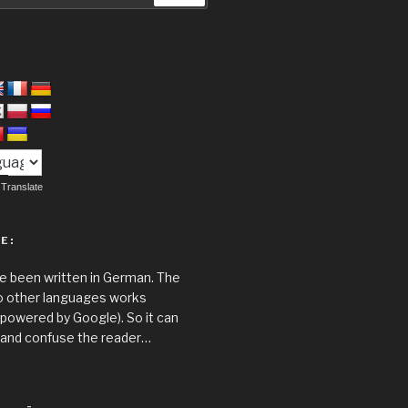
:
Translate
E:
ave been written in German. The
to other languages works
(powered by Google). So it can
 and confuse the reader…