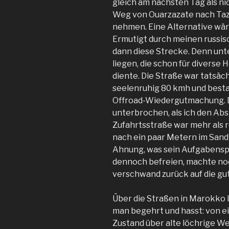
gleich am nächsten Tag als nic
Weg von Ouarzazate nach Taz
nehmen. Eine Alternative wär
Ermutigt durch meinen russis
dann diese Strecke. Denn unt
liegen, die schon für diverse
diente. Die Straße war tatsäch
seelenruhig 80 kmh und bestau
Offroad-Wiedergutmachung. D
unterbrochen, als ich den Abs
Zufahrtsstraße war mehr als 
nach ein paar Metern im Sand
Ahnung, was sein Aufgabensp
dennoch befreien, machte no
verschwand zurück auf die gu
Über die Straßen in Marokko läs
man begehrt und hasst: von ei
Zustand über alte löchrige We