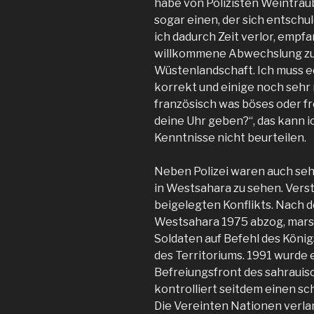
habe von Polizisten Weintra
sogar einen, der sich entschu
ich dadurch Zeit verlor, empfa
willkommene Abwechslung zur
Wüstenlandschaft. Ich muss ec
korrekt und einige noch sehr 
französisch was böses oder fr
deine Uhr geben?“, das kann 
Kenntnisse nicht beurteilen.
Neben Polizei waren auch se
in Westsahara zu sehen. Verst
beigelegten Konflikts. Nach 
Westsahara 1975 abzog, mars
Soldaten auf Befehl des König
des Territoriums. 1991 wurde 
Befreiungsfront des sahrauisch
kontrolliert seitdem einen sc
Die Vereinten Nationen verla