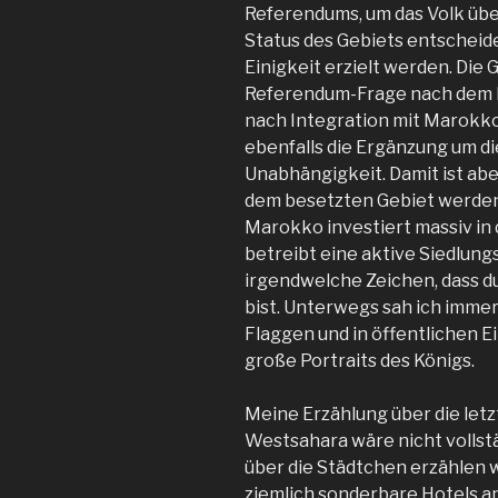
Referendums, um das Volk übe
Status des Gebiets entscheide
Einigkeit erzielt werden. Die
Referendum-Frage nach dem k
nach Integration mit Marokko
ebenfalls die Ergänzung um di
Unabhängigkeit. Damit ist ab
dem besetzten Gebiet werden
Marokko investiert massiv in 
betreibt eine aktive Siedlung
irgendwelche Zeichen, dass d
bist. Unterwegs sah ich imme
Flaggen und in öffentlichen E
große Portraits des Königs.
Meine Erzählung über die let
Westsahara wäre nicht vollst
über die Städtchen erzählen 
ziemlich sonderbare Hotels an