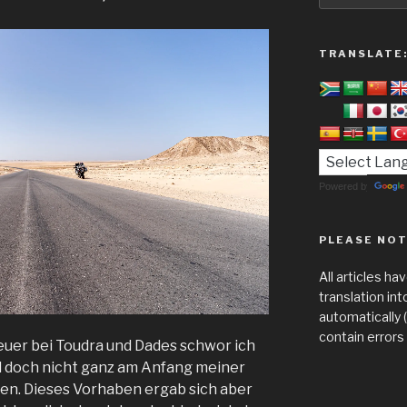
TRANSLATE
Powered by
PLEASE NOT
All articles h
translation in
automatically 
contain errors
er bei Toudra und Dades schwor ich
ill doch nicht ganz am Anfang meiner
en. Dieses Vorhaben ergab sich aber