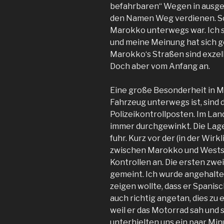
befahrbaren“ Wegen in ausget
den Namen Weg verdienen. So 
Marokko unterwegs war. Ich s
und meine Meinung hat sich g
Marokko‘s Straßen sind exzell
Doch aber vom Anfang an.
Eine große Besonderheit in 
Fahrzeug unterwegs ist, sind 
Polizeikontrollposten. Im La
immer durchgewinkt. Die Lage 
fuhr. Kurz vor der (in der Wir
zwischen Marokko und Westsa
Kontrollen an. Die ersten zwe
gemeint. Ich wurde angehalten,
zeigen wollte, dass er Spanisc
auch richtig angetan, dies zu 
weil er das Motorrad sah und 
unterhielten uns ein paar Mi