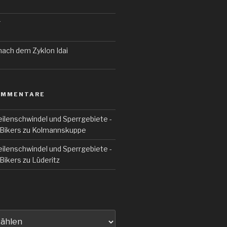
r
 nach dem Zyklon Idai
OMMENTARE
ilenschwindel und Sperrgebiete -
Bikers
zu
Kolmannskuppe
ilenschwindel und Sperrgebiete -
Bikers
zu
Lüderitz