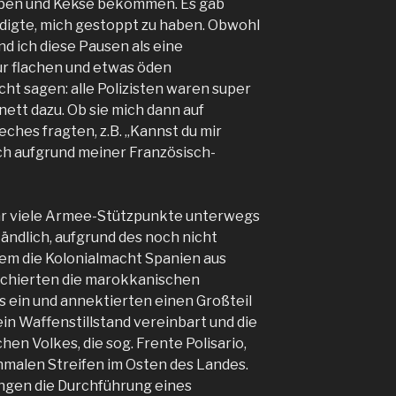
uben und Kekse bekommen. Es gab
ldigte, mich gestoppt zu haben. Obwohl
nd ich diese Pausen als eine
 flachen und etwas öden
ht sagen: alle Polizisten waren super
nett dazu. Ob sie mich dann auf
eches fragten, z.B. „Kannst du mir
ich aufgrund meiner Französisch-
hr viele Armee-Stützpunkte unterwegs
ändlich, aufgrund des noch nicht
dem die Kolonialmacht Spanien aus
chierten die marokkanischen
s ein und annektierten einen Großteil
ein Waffenstillstand vereinbart und die
en Volkes, die sog. Frente Polisario,
hmalen Streifen im Osten des Landes.
ngen die Durchführung eines