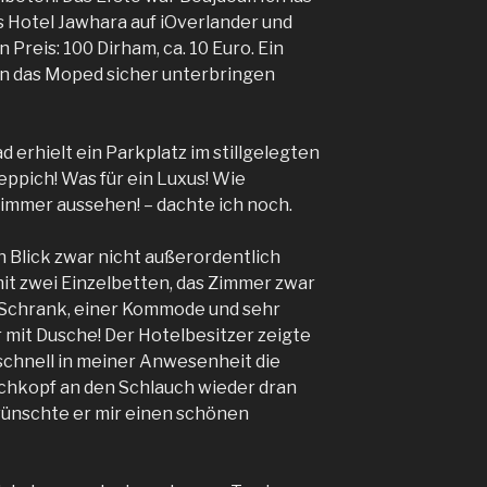
s Hotel Jawhara auf iOverlander und
 Preis: 100 Dirham, ca. 10 Euro. Ein
an das Moped sicher unterbringen
 erhielt ein Parkplatz im stillgelegten
ppich! Was für ein Luxus! Wie
immer aussehen! – dachte ich noch.
 Blick zwar nicht außerordentlich
it zwei Einzelbetten, das Zimmer zwar
 Schrank, einer Kommode und sehr
mit Dusche! Der Hotelbesitzer zeigte
 schnell in meiner Anwesenheit die
chkopf an den Schlauch wieder dran
wünschte er mir einen schönen