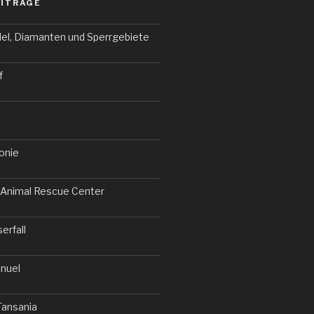
EITRÄGE
el, Diamanten und Sperrgebiete
f
onie
Animal Rescue Center
erfall
nuel
Tansania