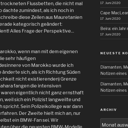
17. Juni 2020
rockneten Flussbetten, die nicht mal
dachte zumindest, als ich noch in
Cape MacLea
chreibe diese Zeilen aus Mauretanien
17. Juni 2020
erade kategorisch geändert:
Beira: ein Jahr
ent! Alles Frage der Perspektive…
17. Juni 2020
Marokko, wenn man mit dem eigenen
NEUESTE K
die sehr häufigen
ndesinnere von Marokko wurde ich
Diamanten, Me
änderte sich, als ich Richtung Süden
Notizen eines 
klichkeit nicht existierenden) Grenze
Diamanten, Me
hara fangen die intensiven
Notizen eines 
i waren eigentlich nicht ganz ernsthaft
 weil sich ein Polizist langweilte und
h spricht. Sein Polizeikollege war dann
ARCHIV
erfahren. Der Zweite hielt mich an, nur
selbst ein BMW-Fan sei. Wir
Archiv
nuten über die neuesten BMW-Modelle.