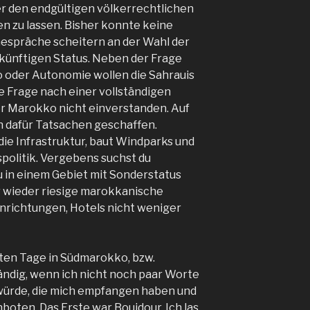
r den endgültigen völkerrechtlichen
n zu lassen. Bisher konnte keine
 Gespräche scheitern an der Wahl der
ünftigen Status. Neben der Frage
 oder Autonomie wollen die Sahrauis
e Frage nach einer vollständigen
er Marokko nicht einverstanden. Auf
 dafür Tatsachen geschaffen.
die Infrastruktur, baut Windparks und
spolitik. Vergebens suchst du
u in einem Gebiet mit Sonderstatus
r wieder riesige marokkanische
inrichtungen, Hotels nicht weniger
zten Tage in Südmarokko, bzw.
ändig, wenn ich nicht noch paar Worte
würde, die mich empfangen haben und
boten. Das Erste war Boujdour. Ich las