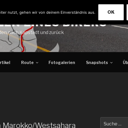
OK
ter nutzt, gehen wir von deinem Einverständnis aus.
ZEN EINES BIKERS
en nach Kapstadt und zurück
rtikel
Route
Fotogalerien
Snapshots
Üb
Suche
in Marokko/Westsahara
nach: