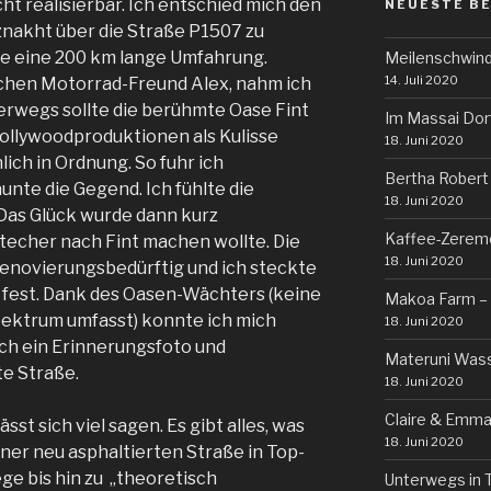
ht realisierbar. Ich entschied mich den
NEUESTE B
nakht über die Straße P1507 zu
e eine 200 km lange Umfahrung.
Meilenschwind
14. Juli 2020
chen Motorrad-Freund Alex, nahm ich
erwegs sollte die berühmte Oase Fint
Im Massai Dor
 Hollywoodproduktionen als Kulisse
18. Juni 2020
lich in Ordnung. So fuhr ich
Bertha Robert
nte die Gegend. Ich fühlte die
18. Juni 2020
as Glück wurde dann kurz
Kaffee-Zerem
techer nach Fint machen wollte. Die
18. Juni 2020
renovierungsbedürftig und ich steckte
 fest. Dank des Oasen-Wächters (keine
Makoa Farm – 
ektrum umfasst) konnte ich mich
18. Juni 2020
ch ein Erinnerungsfoto und
Materuni Wass
te Straße.
18. Juni 2020
Claire & Emma
st sich viel sagen. Es gibt alles, was
18. Juni 2020
ner neu asphaltierten Straße in Top-
ge bis hin zu „theoretisch
Unterwegs in 