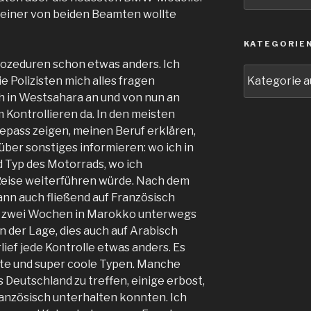
keiner von beiden Beamten wollte
KATEGORIE
rozeduren schon etwas anders. Ich
Kategorien
 Polizisten mich alles fragen
h in Westsahara an und von nun an
 Kontrollieren da. In den meisten
epass zeigen, meinen Beruf erklären,
 über sonstiges informieren: wo ich in
 Typ des Motorrads, wo ich
eise weiterführen würde. Nach dem
ann auch fließend auf Französisch
e zwei Wochen in Marokko unterwegs
n der Lage, dies auch auf Arabisch
ef jede Kontrolle etwas anders. Es
e und super coole Typen. Manche
Deutschland zu treffen, einige erbost,
 Französisch unterhalten konnten. Ich