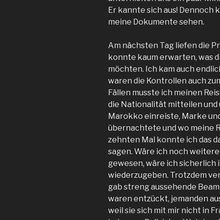
Er kannte sich aus! Dennoch 
meine Dokumente sehen.
Am nächsten Tag liefen die P
konnte kaum erwarten, was die
möchten. Ich kam auch endlic
waren die Kontrollen auch zum
Fällen musste ich meinen Reis
die Nationalität mitteilen und
Marokko einreiste, Marke und
übernachtete und wo meine R
zehnten Mal konnte ich das d
sagen. Wäre ich noch weiter
gewesen, wäre ich sicherlich i
wiederzugeben. Trotzdem verli
gab streng aussehende Beamt
waren entzückt, jemanden aus 
weil sie sich mit mir nicht in