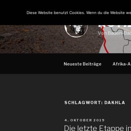
Zum
Inhalt
Diese Website benutzt Cookies. Wenn du die Website wei
springen
NOTI
Von Baden-Bad
Neueste Beiträge
Afrika-A
SCHLAGWORT:
DAKHLA
VERÖFFENTLICHT
4. OKTOBER 2019
AM
Die letzte Etappe 