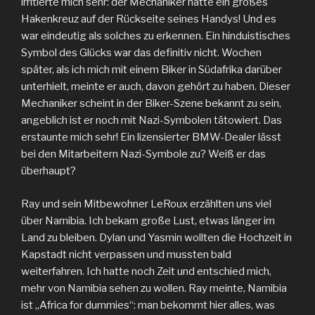
irritierte mich sehr: der Mechaniker hatte ein großes
Hakenkreuz auf der Rückseite seines Handys! Und es
war eindeutig als solches zu erkennen. Ein hinduistisches
Symbol des Glücks war das definitiv nicht. Wochen
später, als ich mich mit einem Biker in Südafrika darüber
unterhielt, meinte er auch, davon gehört zu haben. Dieser
Mechaniker scheint in der Biker-Szene bekannt zu sein,
angeblich ist er noch mit Nazi-Symbolen tätowiert. Das
erstaunte mich sehr! Ein lizensierter BMW-Dealer lässt
bei den Mitarbeitern Nazi-Symbole zu? Weiß er das
überhaupt?
Ray und sein Mitbewohner LeRoux erzählten uns viel
über Namibia. Ich bekam große Lust, etwas länger im
Land zu bleiben. Dylan und Yasmin wollten die Hochzeit in
Kapstadt nicht verpassen und mussten bald
weiterfahren. Ich hatte noch Zeit und entschied mich,
mehr von Namibia sehen zu wollen. Ray meinte, Namibia
ist „Africa for dummies“: man bekommt hier alles, was