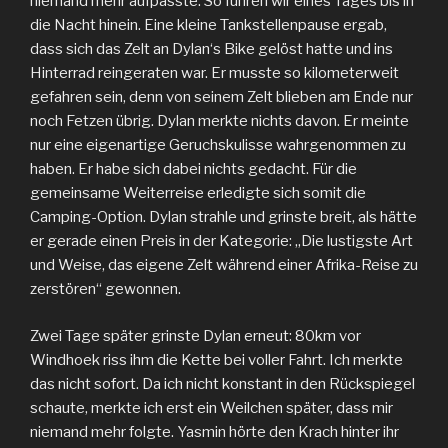
niemand mehr aufpasste. So fuhren wir eines Tages bis in
die Nacht hinein. Eine kleine Tankstellenpause ergab,
dass sich das Zelt an Dylan‘s Bike gelöst hatte und ins
Hinterrad reingeraten war. Er musste so kilometerweit
gefahren sein, denn von seinem Zelt blieben am Ende nur
noch Fetzen übrig. Dylan merkte nichts davon. Er meinte
nur eine eigenartige Geruchskulisse wahrgenommen zu
haben. Er habe sich dabei nichts gedacht. Für die
gemeinsame Weiterreise erledigte sich somit die
Camping-Option. Dylan strahle und grinste breit, als hätte
er gerade einen Preis in der Kategorie: „Die lustigste Art
und Weise, das eigene Zelt während einer Afrika-Reise zu
zerstören“ gewonnen.
Zwei Tage später grinste Dylan erneut: 80km vor
Windhoek riss ihm die Kette bei voller Fahrt. Ich merkte
das nicht sofort. Da ich nicht konstant in den Rückspiegel
schaute, merkte ich erst ein Weilchen später, dass mir
niemand mehr folgte. Yasmin hörte den Krach hinter ihr