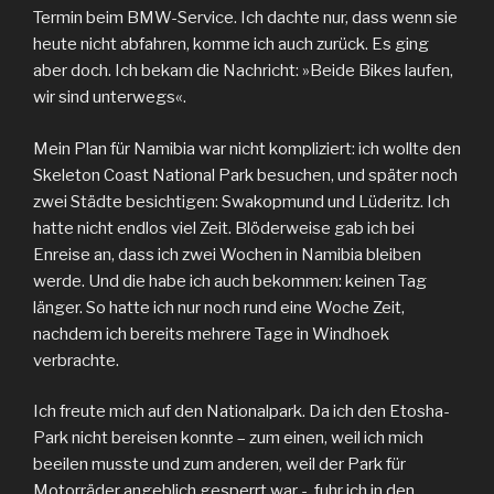
Termin beim BMW-Service. Ich dachte nur, dass wenn sie
heute nicht abfahren, komme ich auch zurück. Es ging
aber doch. Ich bekam die Nachricht: »Beide Bikes laufen,
wir sind unterwegs«.
Mein Plan für Namibia war nicht kompliziert: ich wollte den
Skeleton Coast National Park besuchen, und später noch
zwei Städte besichtigen: Swakopmund und Lüderitz. Ich
hatte nicht endlos viel Zeit. Blöderweise gab ich bei
Enreise an, dass ich zwei Wochen in Namibia bleiben
werde. Und die habe ich auch bekommen: keinen Tag
länger. So hatte ich nur noch rund eine Woche Zeit,
nachdem ich bereits mehrere Tage in Windhoek
verbrachte.
Ich freute mich auf den Nationalpark. Da ich den Etosha-
Park nicht bereisen konnte – zum einen, weil ich mich
beeilen musste und zum anderen, weil der Park für
Motorräder angeblich gesperrt war -, fuhr ich in den