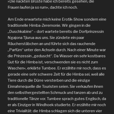
»Die nackten Brüste habe ich bereits gesehen, die
Frauen laufen ja so rum«, dachte ich noch.
Am Ende erwartete mich keine Erotik-Show sondern eine
traditionelle Himba-Zeremonie. Wir gingen in die
„Duschkabine“ – dort wartete bereits die Dorfprinzessin
Ngajona Tjiurua aus uns. Sie zündete ein paar
Räucherstäbchen an und führte sich das rauchende
„Parfüm“ unter den Achseln durch. Nach einer Minute war
die Prinzessin „geduscht“. Da Wasser ein sehr kostbares
Gut für die Himba ist, verschwenden sie es nicht zum
Waschen«, erklärte Tumbee. Er erzählte mir noch, dass es
gerade eine sehr schwere Zeit für die Himba sei, weil alle
Tiere durch die Dürre versterben und die einzige
Einnahmequelle die Touristen seien. Sie verkaufen ihnen
den selbsthergestellten Schmuck und tanzen ab und zu
traditionelle Tänze vor. Tumbee sprach gutes Englisch, da
er als Einziger in Windhoek studierte. Er erzählte mir noch
eine Trivialität: die Himba schlagen sich die unteren vier