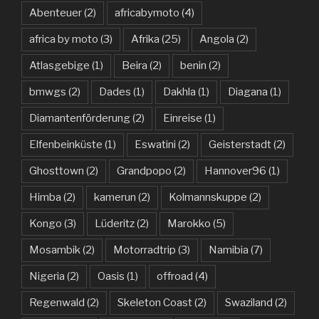
Abenteuer
(2)
africabymoto
(4)
africa by moto
(3)
Afrika
(25)
Angola
(2)
Atlasgebige
(1)
Beira
(2)
benin
(2)
bmwgs
(2)
Dades
(1)
Dakhla
(1)
Diagana
(1)
Diamantenförderung
(2)
Einreise
(1)
Elfenbeinküste
(1)
Eswatini
(2)
Geisterstadt
(2)
Ghosttown
(2)
Grandpopo
(2)
Hannover96
(1)
Himba
(2)
kamerun
(2)
Kolmannskuppe
(2)
Kongo
(3)
Lüderitz
(2)
Marokko
(5)
Mosambik
(2)
Motorradtrip
(3)
Namibia
(7)
Nigeria
(2)
Oasis
(1)
offroad
(4)
Regenwald
(2)
Skeleton Coast
(2)
Swaziland
(2)