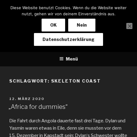
Zum
Diese Website benutzt Cookies. Wenn du die Website weiter
Inhalt
nutzt, gehen wir von deinem Einverständnis aus.
springen
OK
Nein
NOTIZEN EINES BIKERS
Datenschutzerklärung
Von Baden-Baden nach Kapstadt und zurück
Menü
SCHLAGWORT:
SKELETON COAST
VERÖFFENTLICHT
12. MÄRZ 2020
AM
„Africa for dummies“
Die Fahrt durch Angola dauerte fast drei Tage. Dylan und
Yasmin waren etwas in Eile, denn sie mussten vor dem
15. Dezember in Kapstadt sein: Dylan‘s Schwester wollte