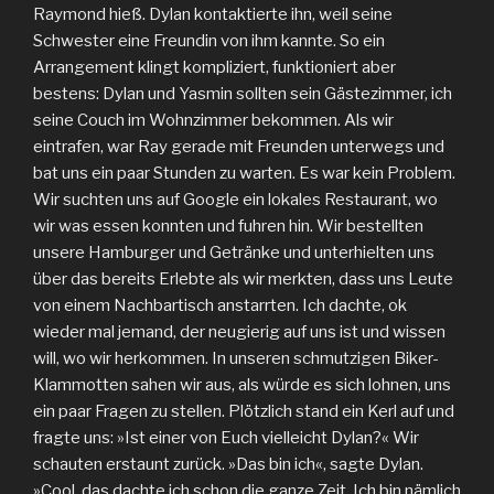
Raymond hieß. Dylan kontaktierte ihn, weil seine
Schwester eine Freundin von ihm kannte. So ein
Arrangement klingt kompliziert, funktioniert aber
bestens: Dylan und Yasmin sollten sein Gästezimmer, ich
seine Couch im Wohnzimmer bekommen. Als wir
eintrafen, war Ray gerade mit Freunden unterwegs und
bat uns ein paar Stunden zu warten. Es war kein Problem.
Wir suchten uns auf Google ein lokales Restaurant, wo
wir was essen konnten und fuhren hin. Wir bestellten
unsere Hamburger und Getränke und unterhielten uns
über das bereits Erlebte als wir merkten, dass uns Leute
von einem Nachbartisch anstarrten. Ich dachte, ok
wieder mal jemand, der neugierig auf uns ist und wissen
will, wo wir herkommen. In unseren schmutzigen Biker-
Klammotten sahen wir aus, als würde es sich lohnen, uns
ein paar Fragen zu stellen. Plötzlich stand ein Kerl auf und
fragte uns: »Ist einer von Euch vielleicht Dylan?« Wir
schauten erstaunt zurück. »Das bin ich«, sagte Dylan.
»Cool, das dachte ich schon die ganze Zeit. Ich bin nämlich