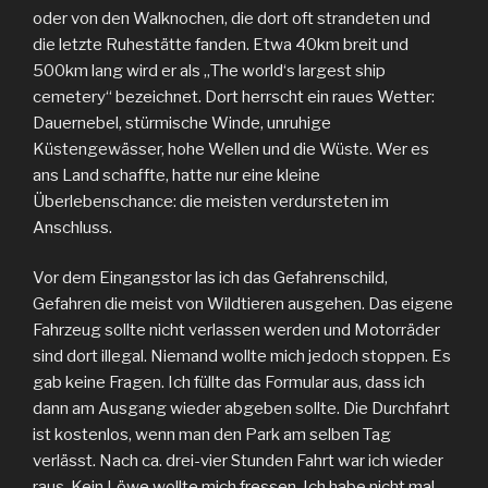
oder von den Walknochen, die dort oft strandeten und
die letzte Ruhestätte fanden. Etwa 40km breit und
500km lang wird er als „The world‘s largest ship
cemetery“ bezeichnet. Dort herrscht ein raues Wetter:
Dauernebel, stürmische Winde, unruhige
Küstengewässer, hohe Wellen und die Wüste. Wer es
ans Land schaffte, hatte nur eine kleine
Überlebenschance: die meisten verdursteten im
Anschluss.
Vor dem Eingangstor las ich das Gefahrenschild,
Gefahren die meist von Wildtieren ausgehen. Das eigene
Fahrzeug sollte nicht verlassen werden und Motorräder
sind dort illegal. Niemand wollte mich jedoch stoppen. Es
gab keine Fragen. Ich füllte das Formular aus, dass ich
dann am Ausgang wieder abgeben sollte. Die Durchfahrt
ist kostenlos, wenn man den Park am selben Tag
verlässt. Nach ca. drei-vier Stunden Fahrt war ich wieder
raus. Kein Löwe wollte mich fressen. Ich habe nicht mal