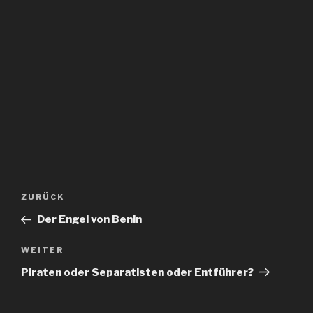
Beitragsnavigation
Vorheriger
ZURÜCK
Beitrag
Der Engel von Benin
Nächster
WEITER
Beitrag
Piraten oder Separatisten oder Entführer?