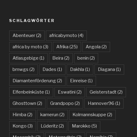
SCHLAGWÖRTER
Abenteuer
(2)
africabymoto
(4)
africa by moto
(3)
Afrika
(25)
Angola
(2)
Atlasgebige
(1)
Beira
(2)
benin
(2)
bmwgs
(2)
Dades
(1)
Dakhla
(1)
Diagana
(1)
Diamantenförderung
(2)
Einreise
(1)
Elfenbeinküste
(1)
Eswatini
(2)
Geisterstadt
(2)
Ghosttown
(2)
Grandpopo
(2)
Hannover96
(1)
Himba
(2)
kamerun
(2)
Kolmannskuppe
(2)
Kongo
(3)
Lüderitz
(2)
Marokko
(5)