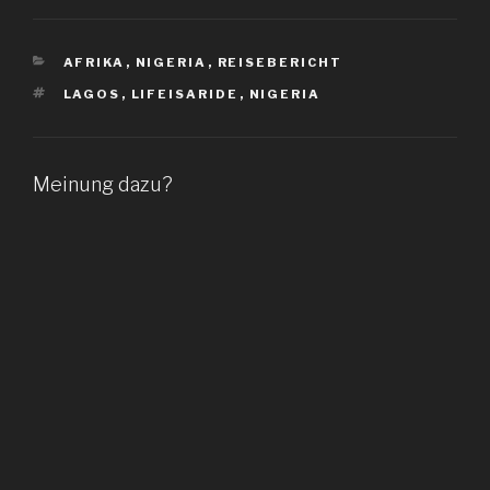
KATEGORIEN
AFRIKA
,
NIGERIA
,
REISEBERICHT
SCHLAGWÖRTER
LAGOS
,
LIFEISARIDE
,
NIGERIA
Meinung dazu?