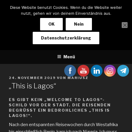
Zum
Diese Website benutzt Cookies. Wenn du die Website weiter
Inhalt
nutzt, gehen wir von deinem Einverständnis aus.
springen
OK
Nein
NOTIZEN EINES BIKERS
Datenschutzerklärung
Von Baden-Baden nach Kapstadt und zurück
Menü
VERÖFFENTLICHT
24. NOVEMBER 2019
VON
MARIUSZ
AM
„This is Lagos“
ES GIBT KEIN „WELCOME TO LAGOS“-
SCHILD VOR DER STADT. DIE REISENDEN
BEGRÜSST EIN BEDROHLICHES „THIS IS L
AGOS!“.
Nach den entspannten Reisewochen durch Westafrika
bis einschließlich Benin, kam ich nach Nigeria. Ich muss