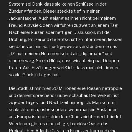
System sei Dank, dass sie keinen Schlüssel in der
Zündung fanden. Dieser steckte tief in meiner
Jackentasche. Auch gelang es ihnen nicht bei meinem
Freund Krzysiek, denn wir fuhren zu zweit an jenem Tag.
Nach einer kurzen aber heftigen Diskussion, mit der
Drohung, Polizei und die Botschaft zu informieren, liessen
sie dann von uns ab. Lustigerweise verstanden sie das
„D“ auf meinem Nummernschild als „diplomatic“ und
rannten weg. So ein Glück, dass wir auf ein paar Deppen
trafen. Aus Erzählungen weiß ich, dass man nicht immer
so viel Glück in Lagos hat..
Die Stadt ist mir ihren 20 Millionen eine Riesenmetropole
und dementsprechend unüberschaubar. Der Verkehr ist
zu jeder Tages- und Nachtzeit unmöglich. Man kommt
schlecht durch, insbesondere wenn man ein Ausländer
aus Europa ist und sich in dem Chaos nicht zurecht findet.
Wiederum gibt es eine ruhige, luxuriöse Oase: das
Projekt „Eco Atlantic City“, ein Finanzzentrum und eine