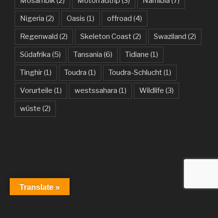
Mosambik
(2)
Motorradtrip
(3)
Namibia
(7)
Nigeria
(2)
Oasis
(1)
offroad
(4)
Regenwald
(2)
Skeleton Coast
(2)
Swaziland
(2)
Südafrika
(5)
Tansania
(6)
Tidiane
(1)
Tinghir
(1)
Toudra
(1)
Toudra-Schlucht
(1)
Vorurteile
(1)
westssahara
(1)
Wildlife
(3)
wüste
(2)
Translate »