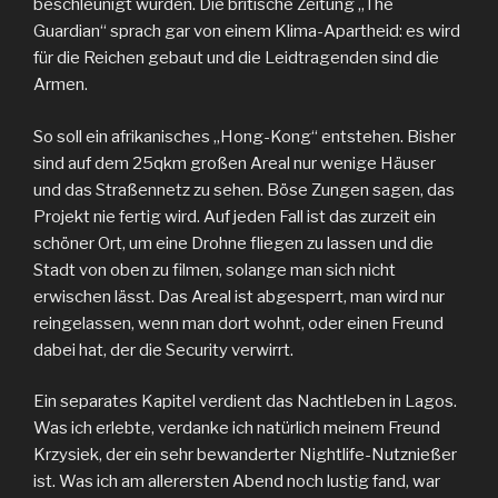
beschleunigt wurden. Die britische Zeitung „The
Guardian“ sprach gar von einem Klima-Apartheid: es wird
für die Reichen gebaut und die Leidtragenden sind die
Armen.
So soll ein afrikanisches „Hong-Kong“ entstehen. Bisher
sind auf dem 25qkm großen Areal nur wenige Häuser
und das Straßennetz zu sehen. Böse Zungen sagen, das
Projekt nie fertig wird. Auf jeden Fall ist das zurzeit ein
schöner Ort, um eine Drohne fliegen zu lassen und die
Stadt von oben zu filmen, solange man sich nicht
erwischen lässt. Das Areal ist abgesperrt, man wird nur
reingelassen, wenn man dort wohnt, oder einen Freund
dabei hat, der die Security verwirrt.
Ein separates Kapitel verdient das Nachtleben in Lagos.
Was ich erlebte, verdanke ich natürlich meinem Freund
Krzysiek, der ein sehr bewanderter Nightlife-Nutznießer
ist. Was ich am allerersten Abend noch lustig fand, war