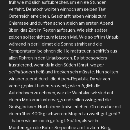
früh wie möglich aufzubrechen, um einige Stunden
verfehlt. Dennoch wollten wir noch am selben Tag
Österreich erreichen. Geschafft haben wir bis zum
Chiemsee und durften schon gleich am ersten Abend
üben: das Zelt im Regen aufbauen. Wie sich später
zeigen sollte: nicht zum letzten Mal. Wie so oft im Urlaub:
während in der Heimat die Sonne strahlt und die
Temperaturen belohnen die Heimattreuen, schifft´s aus
allen Rohren in den Urlaubsorten. Es ist besonders
frustrierend, wenn du in den Süden fährst, wo
per
definitionem
heiß und trocken sein müsste. Nun sollten
wir aber zuerst durch die Alpen-Republik. Da wir von
vorne geplant haben, so wenig wie möglich die
Autobahnen zu nehmen, war die Wahl klar: wir sind auf
einem Motorrad unterwegs und sollen zwingend die
Großglockner-Hochalpenstraße erleben. Ob das aber mit
einem über 400kg schwerem Moped zu zweit gut geht?
– haben wir uns noch gefragt. Später, als wir in
Montenegro die Kotor-Serpentine am Lovćen-Berg