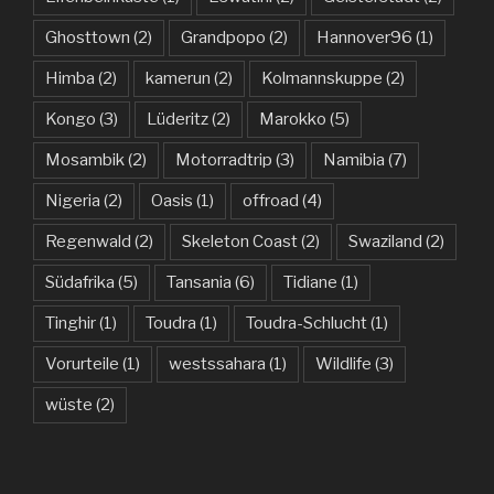
Ghosttown
(2)
Grandpopo
(2)
Hannover96
(1)
Himba
(2)
kamerun
(2)
Kolmannskuppe
(2)
Kongo
(3)
Lüderitz
(2)
Marokko
(5)
Mosambik
(2)
Motorradtrip
(3)
Namibia
(7)
Nigeria
(2)
Oasis
(1)
offroad
(4)
Regenwald
(2)
Skeleton Coast
(2)
Swaziland
(2)
Südafrika
(5)
Tansania
(6)
Tidiane
(1)
Tinghir
(1)
Toudra
(1)
Toudra-Schlucht
(1)
Vorurteile
(1)
westssahara
(1)
Wildlife
(3)
wüste
(2)