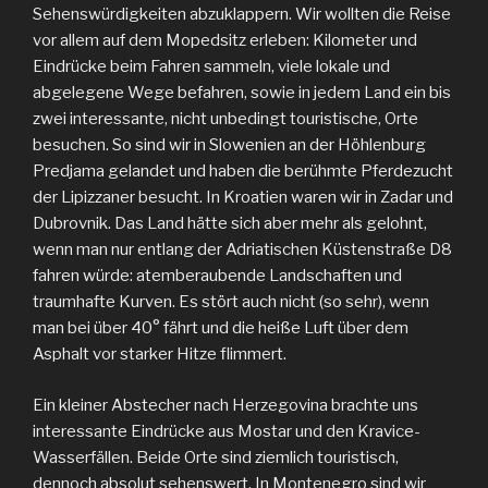
Sehenswürdigkeiten abzuklappern. Wir wollten die Reise
vor allem auf dem Mopedsitz erleben: Kilometer und
Eindrücke beim Fahren sammeln, viele lokale und
abgelegene Wege befahren, sowie in jedem Land ein bis
zwei interessante, nicht unbedingt touristische, Orte
besuchen. So sind wir in Slowenien an der Höhlenburg
Predjama gelandet und haben die berühmte Pferdezucht
der Lipizzaner besucht. In Kroatien waren wir in Zadar und
Dubrovnik. Das Land hätte sich aber mehr als gelohnt,
wenn man nur entlang der Adriatischen Küstenstraße D8
fahren würde: atemberaubende Landschaften und
traumhafte Kurven. Es stört auch nicht (so sehr), wenn
man bei über 40° fährt und die heiße Luft über dem
Asphalt vor starker Hitze flimmert.
Ein kleiner Abstecher nach Herzegovina brachte uns
interessante Eindrücke aus Mostar und den Kravice-
Wasserfällen. Beide Orte sind ziemlich touristisch,
dennoch absolut sehenswert. In Montenegro sind wir