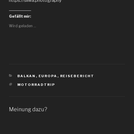
https://sliwa.photography
Gefällt mir:
Wird geladen …
KATEGORIEN
BALKAN
,
EUROPA
,
REISEBERICHT
SCHLAGWÖRTER
MOTORRADTRIP
Meinung dazu?