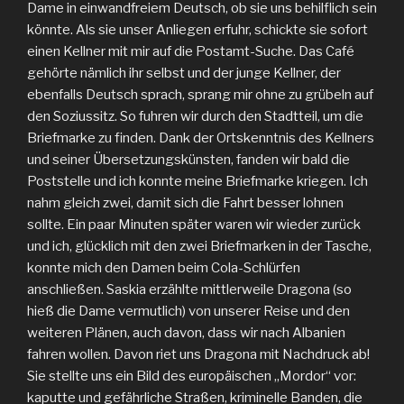
Dame in einwandfreiem Deutsch, ob sie uns behilflich sein
könnte. Als sie unser Anliegen erfuhr, schickte sie sofort
einen Kellner mit mir auf die Postamt-Suche. Das Café
gehörte nämlich ihr selbst und der junge Kellner, der
ebenfalls Deutsch sprach, sprang mir ohne zu grübeln auf
den Soziussitz. So fuhren wir durch den Stadtteil, um die
Briefmarke zu finden. Dank der Ortskenntnis des Kellners
und seiner Übersetzungskünsten, fanden wir bald die
Poststelle und ich konnte meine Briefmarke kriegen. Ich
nahm gleich zwei, damit sich die Fahrt besser lohnen
sollte. Ein paar Minuten später waren wir wieder zurück
und ich, glücklich mit den zwei Briefmarken in der Tasche,
konnte mich den Damen beim Cola-Schlürfen
anschließen. Saskia erzählte mittlerweile Dragona (so
hieß die Dame vermutlich) von unserer Reise und den
weiteren Plänen, auch davon, dass wir nach Albanien
fahren wollen. Davon riet uns Dragona mit Nachdruck ab!
Sie stellte uns ein Bild des europäischen „Mordor“ vor:
kaputte und gefährliche Straßen, kriminelle Banden, die