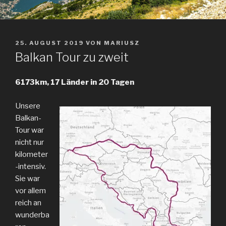
VERÖFFENTLICHT
25. AUGUST 2019
VON
MARIUSZ
AM
Balkan Tour zu zweit
6173km, 17 Länder in 20 Tagen
Unsere
Balkan-
Tour war
nicht nur
kilometer
-intensiv.
Sie war
vor allem
reich an
wunderba